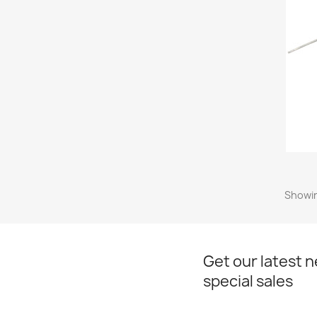
Showin
Get our latest 
special sales