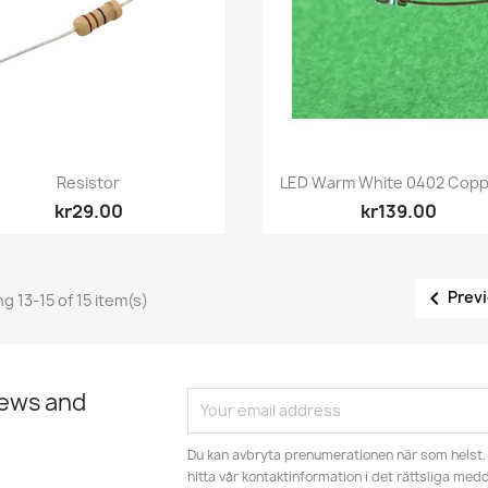
Quick view
Quick view


Resistor
LED Warm White 0402 Coppe
kr29.00
kr139.00

Prev
g 13-15 of 15 item(s)
news and
Du kan avbryta prenumerationen när som helst. 
hitta vår kontaktinformation i det rättsliga med