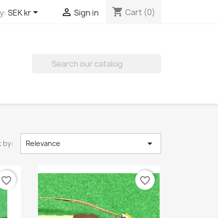
shopping_cart


Cart
(0)
y:
SEK kr
Sign in


 by:
Relevance
favorite_border
favorite_border