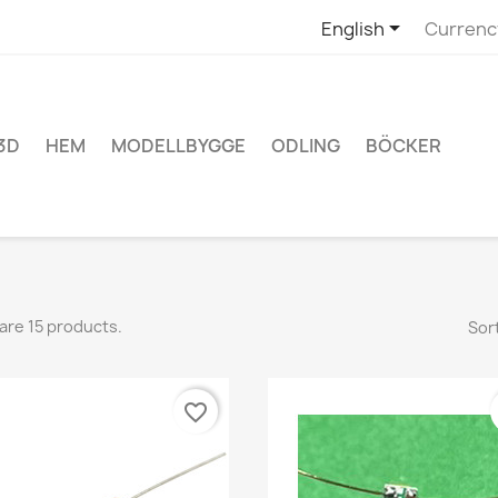

English
Currenc
3D
HEM
MODELLBYGGE
ODLING
BÖCKER
are 15 products.
Sort
favorite_border