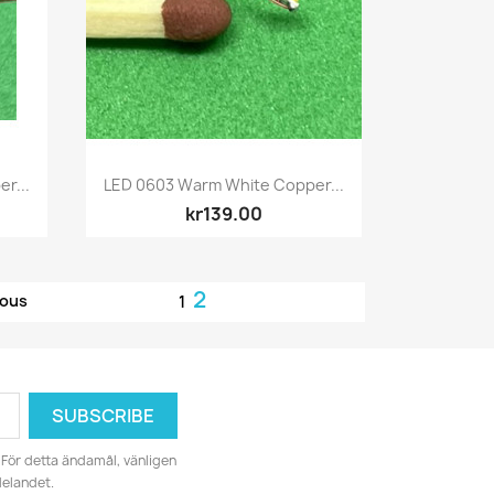
Quick view

r...
LED 0603 Warm White Copper...
kr139.00
2
ious
1
För detta ändamål, vänligen
delandet.