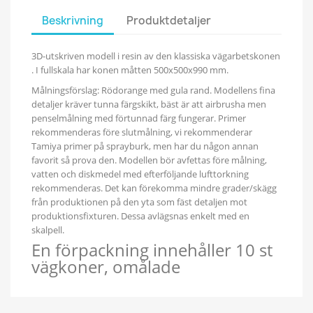
Beskrivning
Produktdetaljer
3D-utskriven modell i resin av den klassiska vägarbetskonen
. I fullskala har konen måtten 500x500x990 mm.
Målningsförslag: Rödorange med gula rand. Modellens fina
detaljer kräver tunna färgskikt, bäst är att airbrusha men
penselmålning med förtunnad färg fungerar. Primer
rekommenderas före slutmålning, vi rekommenderar
Tamiya primer på sprayburk, men har du någon annan
favorit så prova den. Modellen bör avfettas före målning,
vatten och diskmedel med efterföljande lufttorkning
rekommenderas. Det kan förekomma mindre grader/skägg
från produktionen på den yta som fäst detaljen mot
produktionsfixturen. Dessa avlägsnas enkelt med en
skalpell.
En förpackning innehåller 10 st
vägkoner, omålade