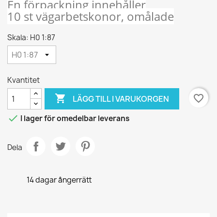
En förpackning innehåller
10 st vägarbetskonor, omålade
Skala: H0 1:87
Kvantitet

favorite_border
LÄGG TILL I VARUKORGEN

I lager för omedelbar leverans
Dela
14 dagar ångerrätt