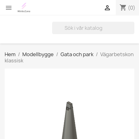
shopping_cart


(0)
Hem
Modellbygge
Gata och park
Vägarbetskon
klassisk