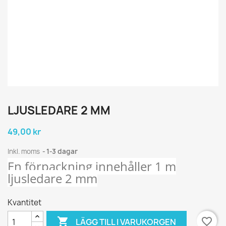
LJUSLEDARE 2 MM
49,00 kr
Inkl. moms
1-3 dagar
En förpackning innehåller 1 m
ljusledare 2 mm
Kvantitet

favorite_border
LÄGG TILL I VARUKORGEN