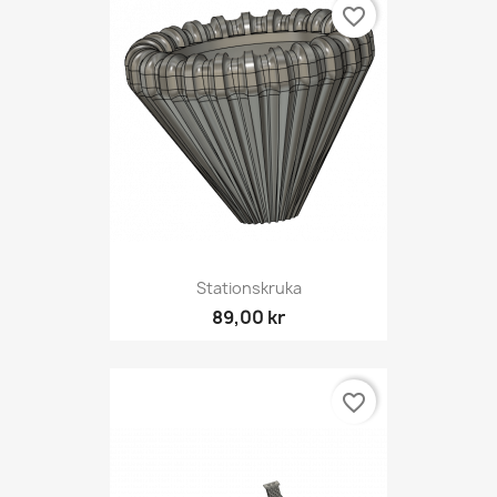
favorite_border
Stationskruka
89,00 kr
favorite_border