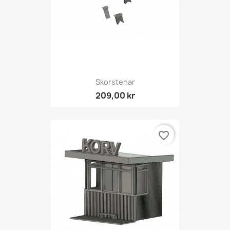
Skorstenar
209,00 kr
favorite_border