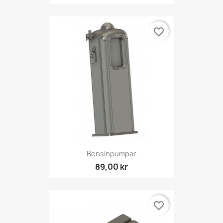
favorite_border
Bensinpumpar
89,00 kr
favorite_border