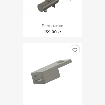
Farmartankar
139,00 kr
favorite_border