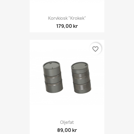
Korvkiosk "Krokek"
179,00 kr
favorite_border
Oljefat
89,00 kr