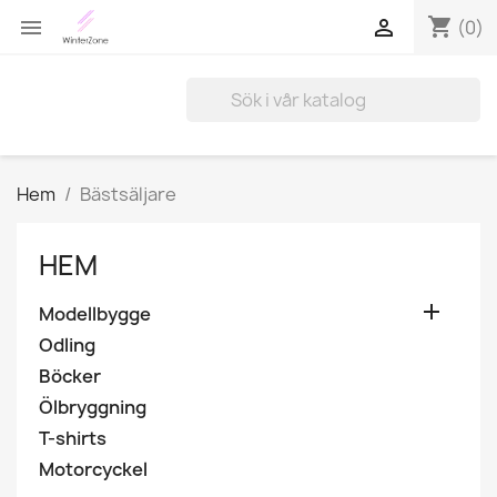
shopping_cart


(0)
Hem
Bästsäljare
HEM

Modellbygge
Odling
Böcker
Ölbryggning
T-shirts
Motorcyckel