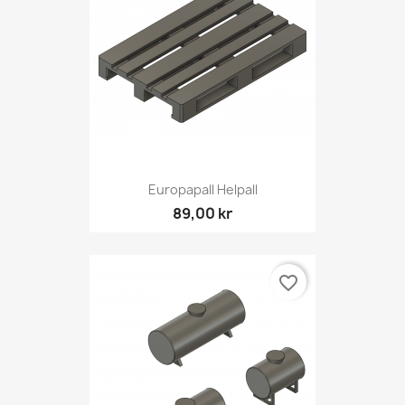
Europapall Helpall
89,00 kr
favorite_border