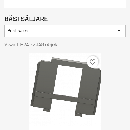
BÄSTSÄLJARE

Best sales
Visar 13-24 av 348 objekt
favorite_border