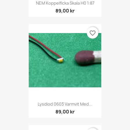
NEM Koppelficka Skala H0 1:87
89,00 kr
favorite_border
Lysdiod 0603 Varmvit Med...
89,00 kr