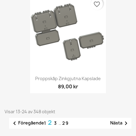
favorite_border
Proppskåp Zinkgjutna Kapslade
89,00 kr
Visar 13-24 av 348 objekt
2


Föregående
Nästa
1
3
…
29