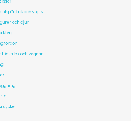
ekaler
malspår Lok och vagnar
igurer och djur
erktyg
ägfordon
ittiska lok och vagnar
ng
er
yggning
irts
rcyckel