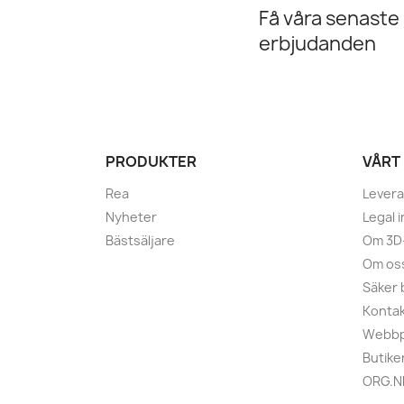
Få våra senaste
erbjudanden
PRODUKTER
VÅRT
Rea
Lever
Nyheter
Legal 
Bästsäljare
Om 3D-
Om os
Säker 
Kontak
Webbp
Butike
ORG.N