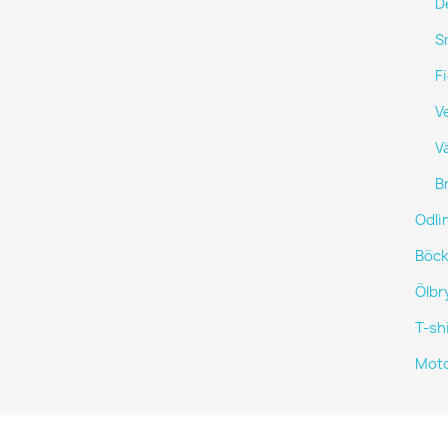
D
S
F
V
V
Br
Odli
Böck
Ölbr
T-sh
Moto