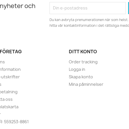
 nyheter och
Du kan avbryta prenumerationen när som helst. 
hitta vår kontaktinformation i det rättsliga med
 FÖRETAG
DITT KONTO
ans
Order tracking
information
Logga in
utskrifter
Skapa konto
s
Mina påminnelser
betalning
ta oss
latskarta
r
R: 559253-8861