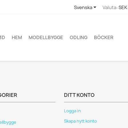

Svenska
Valuta:
SEK 
3D
HEM
MODELLBYGGE
ODLING
BÖCKER
GORIER
DITT KONTO
Logga in
Skapa nytt konto
llbygge