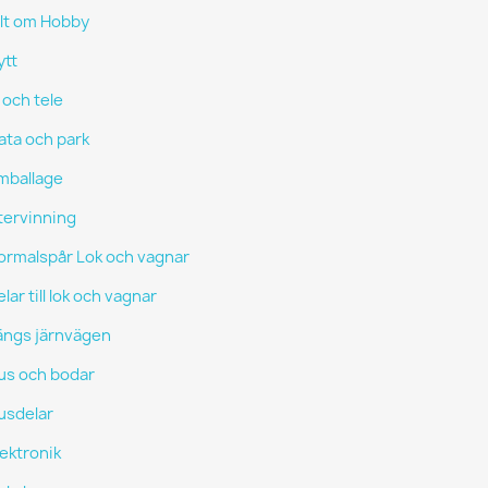
llt om Hobby
ytt
 och tele
ata och park
mballage
tervinning
ormalspår Lok och vagnar
lar till lok och vagnar
ängs järnvägen
us och bodar
usdelar
lektronik