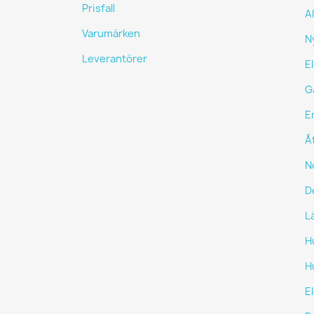
Prisfall
A
Varumärken
N
Leverantörer
El
G
E
Å
N
De
L
H
H
E