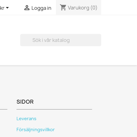
shopping_cart


Varukorg
(0)
kr
Logga in

SIDOR
Leverans
Försäljningsvillkor