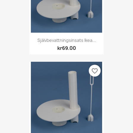
Självbevattningsinsats Ikea...
kr69.00
favorite_border