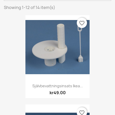
Showing 1-12 of 14 item(s)
favorite_border
Självbevattningsinsats Ikea...
kr49.00
favorite_border