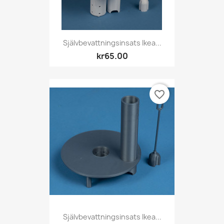
Självbevattningsinsats Ikea...
kr65.00
favorite_border
Självbevattningsinsats Ikea...