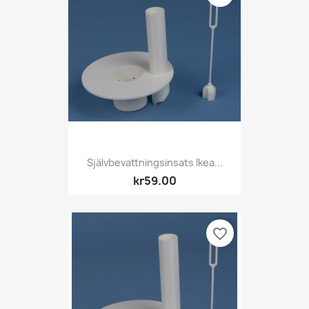
Självbevattningsinsats Ikea...
kr59.00
favorite_border