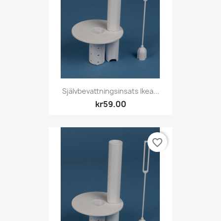
Självbevattningsinsats Ikea...
kr59.00
favorite_border