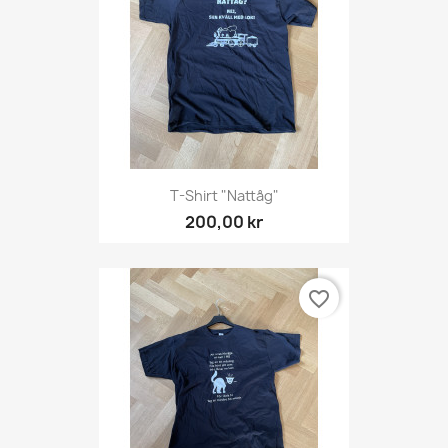
T-Shirt "Nattåg"
200,00 kr
favorite_border