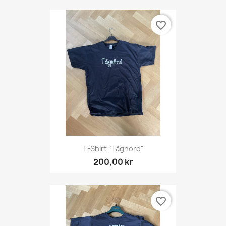
favorite_border
T-Shirt "Tågnörd"
200,00 kr
favorite_border