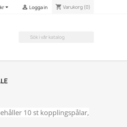
shopping_cart


Varukorg
(0)
kr
Logga in

ÅLE
ehåller 10 st kopplingspålar,