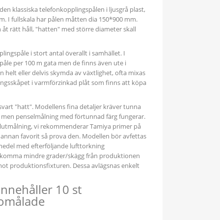
den klassiska telefonkopplingspålen i ljusgrå plast,
. I fullskala har pålen måtten dia 150*900 mm.
t rätt håll, "hatten" med större diameter skall
lingspåle i stort antal överallt i samhället. I
 påle per 100 m gata men de finns även ute i
n helt eller delvis skymda av växtlighet, ofta mixas
ngsskåpet i varmförzinkad plåt som finns att köpa
vart "hatt". Modellens fina detaljer kräver tunna
sha men penselmålning med förtunnad färg fungerar.
lutmålning, vi rekommenderar Tamiya primer på
annan favorit så prova den. Modellen bör avfettas
medel med efterföljande lufttorkning
komma mindre grader/skägg från produktionen
mot produktionsfixturen. Dessa avlägsnas enkelt
nnehåller 10 st
 omålade