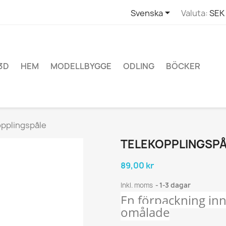

Svenska
Valuta:
SEK 
3D
HEM
MODELLBYGGE
ODLING
BÖCKER
opplingspåle
TELEKOPPLINGSP
89,00 kr
Inkl. moms
1-3 dagar
En förpackning inn
omålade