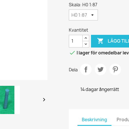
Skala: H0 1:87
Kvantitet

LÄGG TIL

I lager för omedelbar le
Dela
14 dagar ångerrätt

Beskrivning
Produ