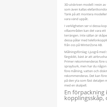
3D-utskriven modell i resin av 
som även kallas elefantkondom
Tänk på att montera modellen å
vara vänd uppåt.
I verkligheten ser vi dessa kopp
villaområden kan det vara ett
terrängen. Inte sällan är skåpe
dessa pålar med telefonkoppli
från oss på WinterZone AB.
Målningsförslag: Ljusgrå med s
färgskikt, bäst är att airbru
Primer rekommenderas före s
sprayburk, men har du någon 
före målning, vatten och disk
rekommenderas. Det kan före
på den yta som fäst detaljen 
med en skalpell.
En förpackning i
kopplingsskåp,