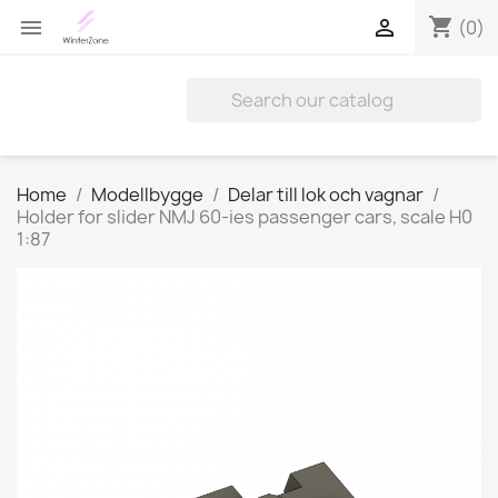
shopping_cart


(0)
Home
Modellbygge
Delar till lok och vagnar
Holder for slider NMJ 60-ies passenger cars, scale H0
1:87