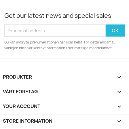
Get our latest news and special sales
Du kan avbryta prenumerationen när som helst. För detta ändamål,
vänligen hitta vår kontaktinformation i det rättsliga meddelandet.
PRODUKTER

VÅRT FÖRETAG

YOUR ACCOUNT

STORE INFORMATION
keyboard_arrow_down