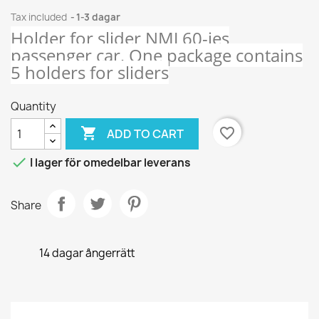
Tax included
1-3 dagar
Holder for slider NMJ 60-ies
passenger car, One package contains
5 holders for sliders
Quantity

favorite_border
ADD TO CART

I lager för omedelbar leverans
Share
14 dagar ångerrätt