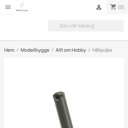
shopping_cart


(0)
Hem
Modellbygge
Allt om Hobby
Hållpojke