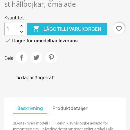
st hållpojkar, omålade
Kvantitet

favorite_border
LÄGG TILL I VARUKORGEN

I lager för omedelbar leverans
Dela
14 dagar ångerrätt
Beskrivning
Produktdetaljer
3D-utskriven modell i FFF-teknik avhållpojke avsedd för
inmontering av IR-lysdiod/fototransistor enligt artikel i Allt