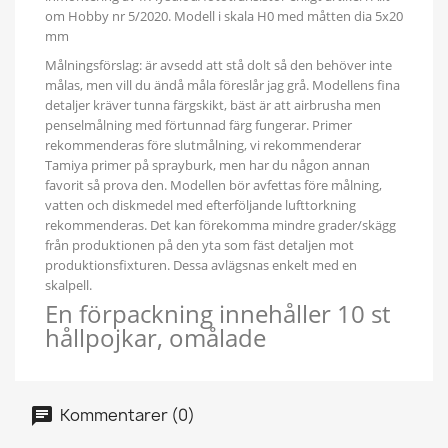
om Hobby nr 5/2020. Modell i skala H0 med måtten dia 5x20
mm
Målningsförslag: är avsedd att stå dolt så den behöver inte
målas, men vill du ändå måla föreslår jag grå. Modellens fina
detaljer kräver tunna färgskikt, bäst är att airbrusha men
penselmålning med förtunnad färg fungerar. Primer
rekommenderas före slutmålning, vi rekommenderar
Tamiya primer på sprayburk, men har du någon annan
favorit så prova den. Modellen bör avfettas före målning,
vatten och diskmedel med efterföljande lufttorkning
rekommenderas. Det kan förekomma mindre grader/skägg
från produktionen på den yta som fäst detaljen mot
produktionsfixturen. Dessa avlägsnas enkelt med en
skalpell.
En förpackning innehåller 10 st
hållpojkar, omålade
Kommentarer (0)